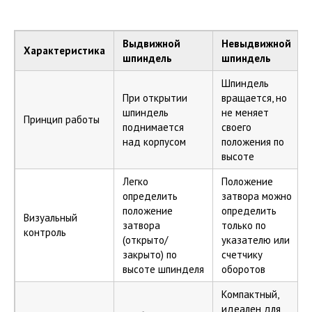
Выдвижной
Невыдвижной
Характеристика
шпиндель
шпиндель
Шпиндель
При открытии
вращается, но
шпиндель
не меняет
Принцип работы
поднимается
своего
над корпусом
положения по
высоте
Легко
Положение
определить
затвора можно
положение
определить
Визуальный
затвора
только по
контроль
(открыто/
указателю или
закрыто) по
счетчику
высоте шпинделя
оборотов
Компактный,
идеален для