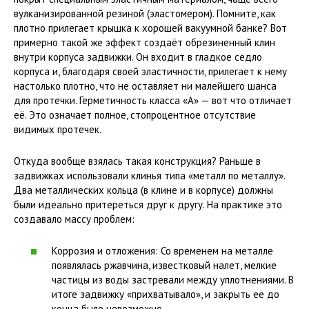
вулканизированной резиной (эластомером). Помните, как
плотно прилегает крышка к хорошей вакуумной банке? Вот
примерно такой же эффект создаёт обрезиненный клин
внутри корпуса задвижки. Он входит в гладкое седло
корпуса и, благодаря своей эластичности, прилегает к нему
настолько плотно, что не оставляет ни малейшего шанса
для протечки. Герметичность класса «А» — вот что отличает
её. Это означает полное, стопроцентное отсутствие
видимых протечек.
Откуда вообще взялась такая конструкция? Раньше в
задвижках использовали клинья типа «металл по металлу».
Два металлических кольца (в клине и в корпусе) должны
были идеально притереться друг к другу. На практике это
создавало массу проблем:
Коррозия и отложения: Со временем на металле
появлялась ржавчина, известковый налет, мелкие
частицы из воды застревали между уплотнениями. В
итоге задвижку «прихватывало», и закрыть ее до
конца было невозможно.