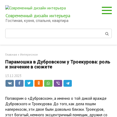
Перейти
к
контенту
Современный дизайн интерьера
Гостиная, кухня, спальня, квартира
Поиск:
Главная
»
Интересное
Парамошка в Дубровском у Троекурова: роль
и значение в сюжете
13.12.2023
Поговорим о «Дубровском», а именно о той дикой вражде
Дубровского и Троекурова. До того, как дела пошли
наперекосяк, эти двое были довольно близки. Троекуров,
этот богатый, немного эксцентричный помещик, дружил со