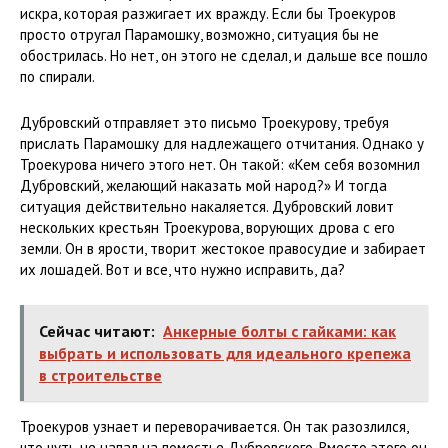
искра, которая разжигает их вражду. Если бы Троекуров
просто отругал Парамошку, возможно, ситуация бы не
обострилась. Но нет, он этого не сделал, и дальше все пошло
по спирали.
Дубровский отправляет это письмо Троекурову, требуя
прислать Парамошку для надлежащего отчитания. Однако у
Троекурова ничего этого нет. Он такой: «Кем себя возомнил
Дубровский, желающий наказать мой народ?» И тогда
ситуация действительно накаляется. Дубровский ловит
нескольких крестьян Троекурова, ворующих дрова с его
земли. Он в ярости, творит жестокое правосудие и забирает
их лошадей. Вот и все, что нужно исправить, да?
Сейчас читают:
Анкерные болты с гайками: как
выбрать и использовать для идеального крепежа
в строительстве
Троекуров узнает и переворачивается. Он так разозлился,
что чуть не напал на поместье Дубровского. Вместо этого он