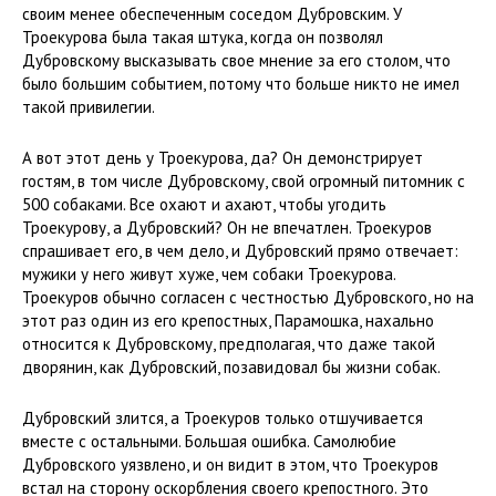
своим менее обеспеченным соседом Дубровским. У
Троекурова была такая штука, когда он позволял
Дубровскому высказывать свое мнение за его столом, что
было большим событием, потому что больше никто не имел
такой привилегии.
А вот этот день у Троекурова, да? Он демонстрирует
гостям, в том числе Дубровскому, свой огромный питомник с
500 собаками. Все охают и ахают, чтобы угодить
Троекурову, а Дубровский? Он не впечатлен. Троекуров
спрашивает его, в чем дело, и Дубровский прямо отвечает:
мужики у него живут хуже, чем собаки Троекурова.
Троекуров обычно согласен с честностью Дубровского, но на
этот раз один из его крепостных, Парамошка, нахально
относится к Дубровскому, предполагая, что даже такой
дворянин, как Дубровский, позавидовал бы жизни собак.
Дубровский злится, а Троекуров только отшучивается
вместе с остальными. Большая ошибка. Самолюбие
Дубровского уязвлено, и он видит в этом, что Троекуров
встал на сторону оскорбления своего крепостного. Это