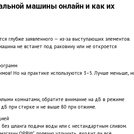
альной машины онлайн и как их
тся глубже заявленного — из-за выступающих элементов.
машина не встанет под раковину или не откроется
рограмм
мов! Но на практике используются 3–5. Лучше меньше, н
илыми комнатами, обратите внимание на дБ в режиме
 дБ при стирке и не выше 80 при отжиме.
цией
без шланга подачи воды или с нестандартным сливом.
магазин ОРВИС полезно уточнить, входит ли всё