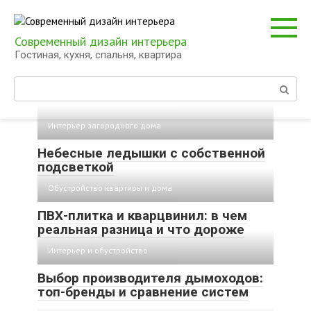
Перейти
к
контенту
Современный дизайн интерьера
Гостиная, кухня, спальня, квартира
Поиск:
Интерьер загородного дома
Небесные ледышки с собственной
подсветкой
Обустройство квартиры и дома
ПВХ-плитка и кварцвинил: в чем
реальная разница и что дороже
Интерьер и обустройство
Выбор производителя дымоходов:
топ-бренды и сравнение систем